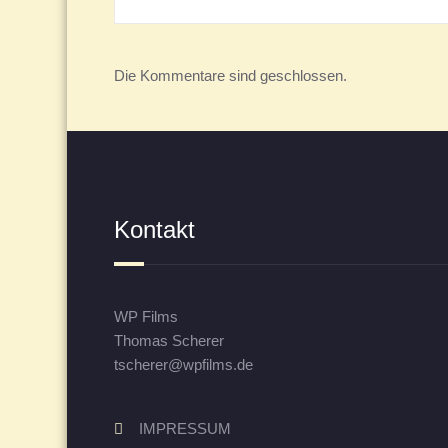
Die Kommentare sind geschlossen.
Kontakt
WP Films
Thomas Scherer
tscherer@wpfilms.de
IMPRESSUM