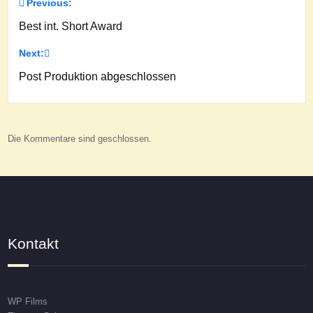
Previous:
Beitragsnavigation
Best int. Short Award
Next:
Post Produktion abgeschlossen
Die Kommentare sind geschlossen.
Kontakt
WP Films