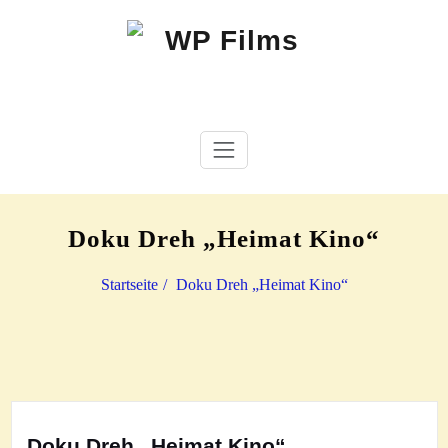
Zum
Inhalt
springen
Filmproduktion Thomas Scherer
WP Films
Doku Dreh „Heimat Kino“
Startseite
Doku Dreh „Heimat Kino“
Doku Dreh „Heimat Kino“